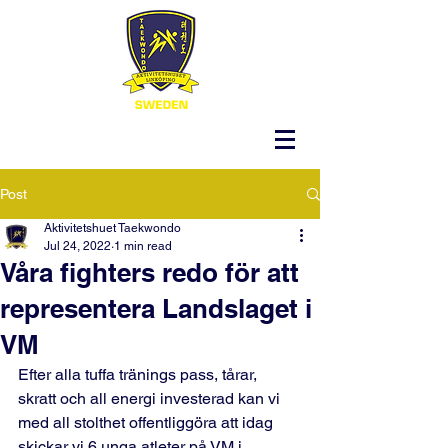
Post
Aktivitetshuet Taekwondo
Jul 24, 2022
1 min read
Våra fighters redo för att
representera Landslaget i
VM
Efter alla tuffa tränings pass, tårar, 
skratt och all energi investerad kan vi 
med all stolthet offentliggöra att idag 
skickar vi 6 unga atleter på VM i 