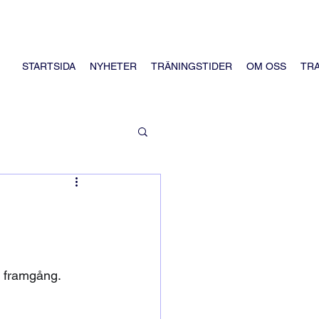
STARTSIDA
NYHETER
TRÄNINGSTIDER
OM OSS
TR
n framgång.