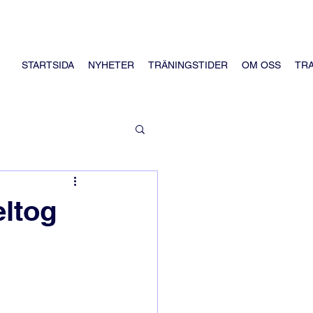
STARTSIDA
NYHETER
TRÄNINGSTIDER
OM OSS
TR
eltog