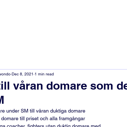
kwondo
Dec 8, 2021
1 min read
till våran domare som d
M
are under SM till våran duktiga domare 
an domare till priset och alla framgångar 
tiga coacher, fighters utan duktig domare med.