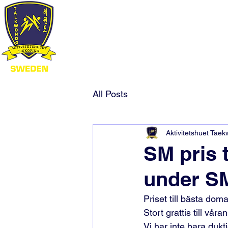
All Posts
Aktivitetshuet Tae
SM pris 
under S
Priset till bästa dom
Stort grattis till vår
Vi har inte bara duk