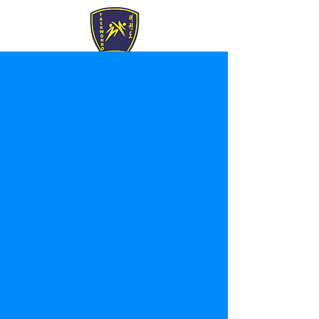
Post
Aktivitetshuet Taekwondo
Jul 14, 2022
1 min read
Skäggetorps festival
Aktivitetshuset Taekwondo Linköping 
har återigen arrangemang Skäggetorps 
festival för alla Skäggetorpsbor. Ord 
kan inte beskriva hur kul det var att se 
så många leenden på barnens ansikten 
och dessutom träffa nya familjer. 
Energirika barn som har haft otroligt kul 