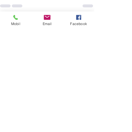
See All
Recent Posts
Mobil
Email
Facebook