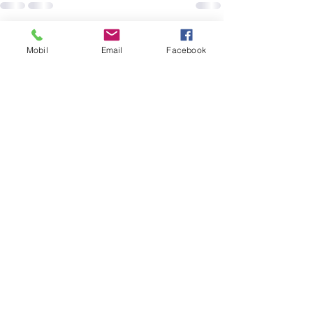
See All
Recent Posts
Mobil
Email
Facebook