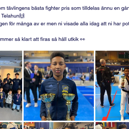
tävlingens bästa fighter pris som tilldelas ännu en gång
 Telahun🙌
gen för många av er men ni visade alla idag att ni har pote
mer så klart att firas så håll utkik 👀