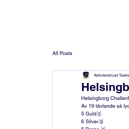
All Posts
Aktivitetshuet Tae
Helsingb
Helsingborg Challenh
Av 19 tävlande så ly
5 Guld🥇
6 Silver🥈