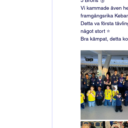
5 Brons 🥉
Vi kammade även hem 
framgångsrika Kebar
Detta va första tävlin
något stort ⭐️
Bra kämpat, detta kom