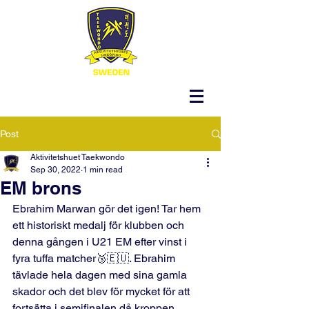
Post
Aktivitetshuet Taekwondo
Sep 30, 2022
1 min read
EM brons
Ebrahim Marwan gör det igen! Tar hem 
ett historiskt medalj för klubben och 
denna gången i U21 EM efter vinst i 
fyra tuffa matcher🥉🇪🇺. Ebrahim 
tävlade hela dagen med sina gamla 
skador och det blev för mycket för att 
fortsätta i semifinalen då kroppen 