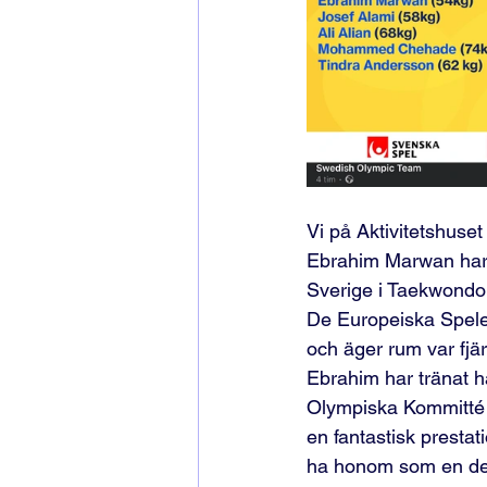
Vi på Aktivitetshuset
Ebrahim Marwan har b
Sverige i Taekwondo 
De Europeiska Spelen
och äger rum var fjär
Ebrahim har tränat hå
Olympiska Kommitté f
en fantastisk prestat
ha honom som en del