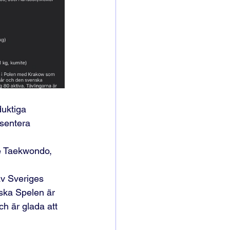
duktiga 
sentera 
ve Taekwondo, 
av Sveriges 
ska Spelen är 
ch är glada att 