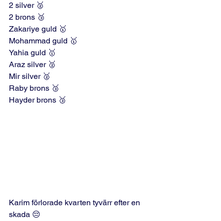
2 silver 🥈 
2 brons 🥉 
Zakariye guld 🥇 
Mohammad guld 🥇 
Yahia guld 🥇 
Araz silver 🥈 
Mir silver 🥈 
Raby brons 🥉 
Hayder brons 🥉 
Karim förlorade kvarten tyvärr efter en 
skada 😔